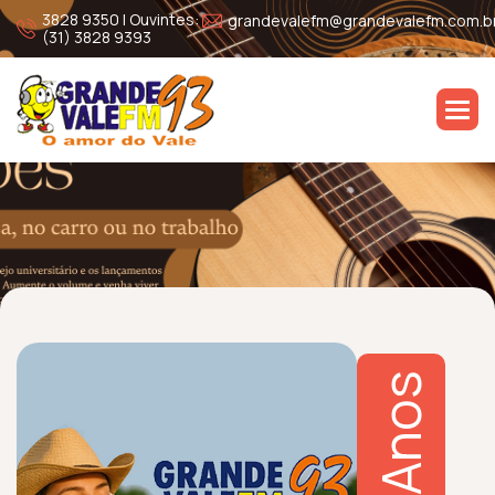
3828 9350 | Ouvintes:
grandevalefm@grandevalefm.com.b
(31) 3828 9393
Anos