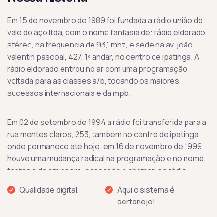
Em 15 de novembro de 1989 foi fundada a rádio união do
vale do aço ltda, com o nome fantasia de: rádio eldorado
stéreo, na frequencia de 93,1 mhz, e sede na av. joão
valentin pascoal, 427, 1º andar, no centro de ipatinga. A
rádio eldorado entrou no ar com uma programação
voltada para as classes a/b, tocando os maiores
sucessos internacionais e da mpb.
Em 02 de setembro de 1994 a rádio foi transferida para a
rua montes claros, 253, também no centro de ipatinga
onde permanece até hoje. em 16 de novembro de 1999
houve uma mudança radical na programação e no nome
fantasia da emissora, passando a chamar-se rádio
grande vale fm, com a programação popular / sertaneja
Qualidade digital.
Aqui o sistema é
e usando o slogan:o amor do vale!
sertanejo!