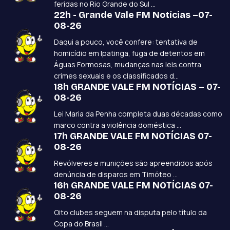
feridas no Rio Grande do Sul ...
O grande vale faz a festa um evento de grande porte,
22h - Grande Vale FM Notícias –07-
08-26
com participação de vários artistas de nível nacional,
estadual e regional. com a realização do evento
Daqui a pouco, você confere: tentativa de
arrecada-se várias toneladas de alimentos não
homicídio em Ipatinga, fuga de detentos em
perecíveis, que são distribuídos para entidades
Águas Formosas, mudanças nas leis contra
crimes sexuais e os classificados d...
filantrópicas do vale do aço, através do rotary clube
18h GRANDE VALE FM NOTÍCIAS – 07-
ipatinga norte. contamos ainda com grandes
08-26
anunciantes em nossa grade comercial e 2 veículos para
Lei Maria da Penha completa duas décadas como
promoções externas ( pit stop 93). atualmente a
marco contra a violência doméstica ...
emissora participa de grandes shows sertanejos e
17h GRANDE VALE FM NOTÍCIAS 07-
outros eventos, atuando como promotora e também
08-26
como produtora.
Revólveres e munições são apreendidos após
denúncia de disparos em Timóteo ...
16h GRANDE VALE FM NOTÍCIAS 07-
08-26
Oito clubes seguem na disputa pelo título da
Copa do Brasil ...