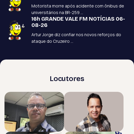
Motorista morre após acidente com ônibus de
universitários na BR-259 ...
16h GRANDE VALE FM NOTÍCIAS 06-
08-26
Artur Jorge diz confiar nos novos reforços do
ataque do Cruzeiro ...
L
o
c
u
t
o
r
e
s