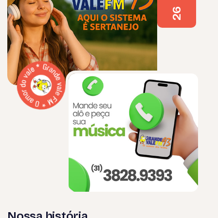
26
N
o
s
s
a
h
i
s
t
ó
r
i
a