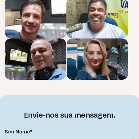
E
n
v
i
e
-
n
o
s
s
u
a
m
e
n
s
a
g
e
m
.
Seu Nome*